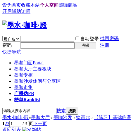
设为首页
收藏本站
个人空间
墨咖商品
开启辅助访问
找回密码
自动登录
密码
注册
登录
快捷导航
墨咖门面
Portal
墨咖大厅
主要板块
墨咖专柜
墨咖沙发
休闲与分享区
墨咖市集
广播
伪FB
榜单
Ranklist
搜索
搜索
墨水·咖啡·殿
»
墨咖大厅
›
墨咖沙发
›
绘画🎨
›
【练习】基础临
1
2
3
/ 3 页
下一页
返回列表