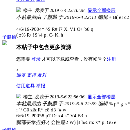
楼主
|
发表于 2019-6-4 22:10:28
|
显示全部楼层
本帖最后由 子麒麟 于 2019-6-4 22:11 编辑
+ B( e! c2
4/6/19-P004
* ^$ R# i7 X. V1 Q+ b8 q
( z% R/ }$ \4 p, C- K, h
子麒麟
本帖子中包含更多资源
您需要
登录
才可以下载或查看，没有帐号？
注册
x
回复
支持
反对
使用道具
举报
楼主
|
发表于 2019-6-6 22:56:36
|
显示全部楼层
本帖最后由 子麒麟 于 2019-6-6 22:59 编辑
% p* g s*
; `/ G0 z& R* e8 d3 `# w
6/6/19-P005
8 p7 D: x4 k" V4 B3 h
腿部要拿捏好才会性感
2 W) |3 b& m: x* p. G6 e
子麒麟