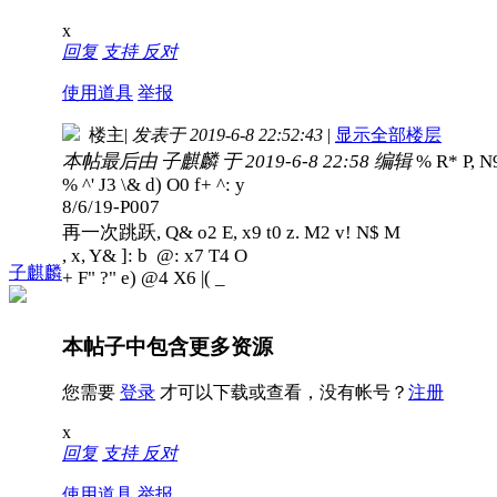
x
回复
支持
反对
使用道具
举报
楼主
|
发表于 2019-6-8 22:52:43
|
显示全部楼层
本帖最后由 子麒麟 于 2019-6-8 22:58 编辑
% R* P, N9 
% ^' J3 \& d) O0 f+ ^: y
8/6/19-P007
再一次跳跃
, Q& o2 E, x9 t0 z. M2 v! N$ M
, x, Y& ]: b @: x7 T4 O
子麒麟
+ F" ?" e) @4 X6 |( _
本帖子中包含更多资源
您需要
登录
才可以下载或查看，没有帐号？
注册
x
回复
支持
反对
使用道具
举报