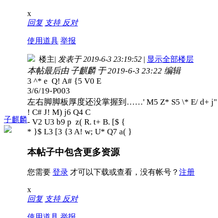
x
回复
支持
反对
使用道具
举报
楼主
|
发表于 2019-6-3 23:19:52
|
显示全部楼层
本帖最后由 子麒麟 于 2019-6-3 23:22 编辑
3 ^* e Q! A# {5 V0 E
3/6/19-P003
左右脚脚板厚度还没掌握到……
' M5 Z* S5 \* E/ d+ j
! C# J! M) j6 Q4 C
子麒麟
- V2 U3 b9 p z( R. t+ B. [$ {
* }$ L3 [3 {3 A! w; U* Q7 a( }
本帖子中包含更多资源
您需要
登录
才可以下载或查看，没有帐号？
注册
x
回复
支持
反对
使用道具
举报