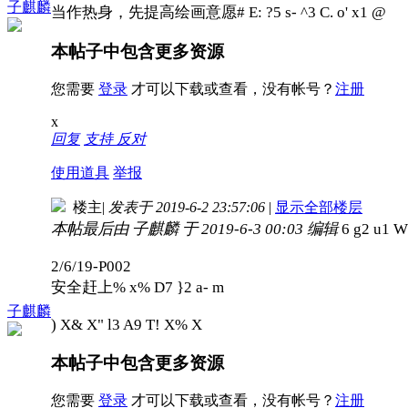
子麒麟
当作热身，先提高绘画意愿
# E: ?5 s- ^3 C. o' x1 @
本帖子中包含更多资源
您需要
登录
才可以下载或查看，没有帐号？
注册
x
回复
支持
反对
使用道具
举报
楼主
|
发表于 2019-6-2 23:57:06
|
显示全部楼层
本帖最后由 子麒麟 于 2019-6-3 00:03 编辑
6 g2 u1 W
2/6/19-P002
安全赶上
% x% D7 }2 a- m
子麒麟
) X& X" l3 A9 T! X% X
本帖子中包含更多资源
您需要
登录
才可以下载或查看，没有帐号？
注册