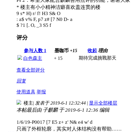
Ps 2：希望大家配合麒麟善用点评的功能，谢谢大家
* 楼主有小小精神洁癖喜欢盖连贯的楼
9 s* H) r/ f! H3 S& O
: a$ v% F, p7 z# [7 N0 D- a
$ ?1 [. O, _3 S5 f
评分
参与人数
1
墨咖币
+15
收起
理由
期待完成挑戰那天
白色森主
+ 15
查看全部评分
回复
使用道具
举报
楼主
|
发表于 2019-6-1 12:32:44
|
显示全部楼层
本帖最后由 子麒麟 于 2019-6-1 12:36 编辑
1/6/19-P001
7 [7 E5 z+ z' N& e4 w' d
只画了外框轮廓，其实对人体结构没有帮助……