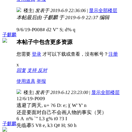
楼主
|
发表于 2019-6-9 22:36:06
|
显示全部楼层
本帖最后由 子麒麟 于 2019-6-9 22:37 编辑
9/6/19-P008
# d2 V" S; d% q
子麒麟
本帖子中包含更多资源
您需要
登录
才可以下载或查看，没有帐号？
注册
x
回复
支持
反对
使用道具
举报
楼主
|
发表于 2019-6-12 23:23:00
|
显示全部楼层
12/6/19-P009
逃避了两天
, u+ ?6 D: e; |( W' Y' n
还是要面对自己不会画人物的事实（哭）
6 A n% `" L3 g% t0 ?3 I
子麒麟
先临摹
5 V8 e, k3 Q# H; S0 h