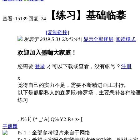
【练习】基础临摹
查看:
15139
|
回复:
24
[复制链接]
发表于 2019-5-31 23:43:44
|
显示全部楼层
|
阅读模式
欢迎加入墨咖大家庭！
您需要
登录
才可以下载或查看，没有帐号？
注册
x
觉得自己的实力不足，需要不断精进画工才行。
以下是麒麟私人的森罗殿/修罗场，主要恶补各种绘
练习
, J% i( {* _' A( Q% Y2 R+ z- [
子麒麟
Ps 1：全部参考照片来自于网络