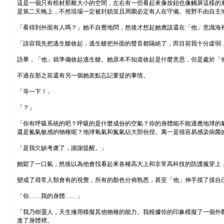
這是一個只有棺材那般大小的空間，左右有一些看起來像按鈕也像觸屏這樣的
是第二天晚上，不然現場一定被封鎖並且周圍必定有人在守備。視野不由自主
「看得到外面有人嗎？」她不自覺地問，然後才想起她應該還在「他」意識海
「請容我先把逃生艙收起，逃生艙把外面的聲音都隔絕了，而目前我十分虛弱
語畢，「他」就準備收起逃生艙。她原本不知道收起是什麼意思，但是處於「
不過在那之前還有另一個她差點忘記要提的事情。
「等一下！」
「？」
「你有呼吸系統的吧？呼吸的是什麼成份的空氣？你的身體能不能適應地球的
還是氮氣敏感的物種呢？地球氧氣和氮氣佔大部份捏。萬一是很容易感染病菌
「是我欠缺考慮了，謝謝提醒。」
她鬆了一口氣，然後以為他會找看起來各種高大上和非常高科技的防護服穿上
變成了尋常人類會有的視覺，所有的顏色分佈熟悉，甚至「他」伸手摸了摸自
「你……我的身體……」
「我乃樹靈人，天生擁用模擬其他物種的能力。我根據你的印象模擬了一個外
進了身體裡。