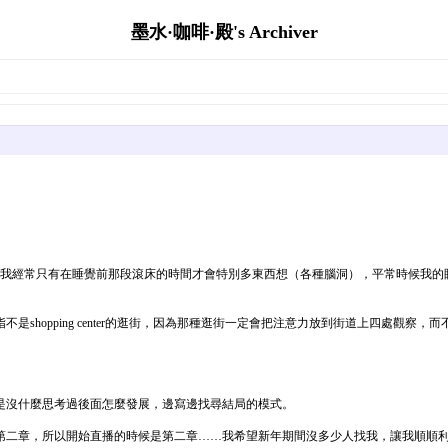
墨水·咖啡·殿's Archiver
經常只有在睡覺前那段滾床的時間才會特別多東西想（各種腦洞），平常時候我的眼睛都很
指不是shopping center的逛街，因為那種逛街一定會把注意力放到街道上四處觀
是沒什麼思考過後面怎麼發展，邊寫邊找尋結局的模式。
二章，所以開始直播的時候是第二章……我希望新年期間沒多少人找我，讓我順順利利