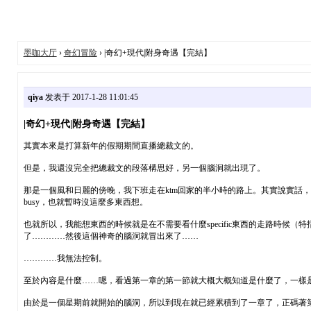
墨咖大厅
›
奇幻冒险
› |奇幻+現代|附身奇遇【完結】
qiya
发表于 2017-1-28 11:01:45
|奇幻+現代|附身奇遇【完結】
其實本來是打算新年的假期期間直播總裁文的。
但是，我還沒完全把總裁文的段落構思好，另一個腦洞就出現了。
那是一個風和日麗的傍晚，我下班走在ktm回家的半小時的路上。其實說實話，我
busy，也就暫時沒這麼多東西想。
也就所以，我能想東西的時候就是在不需要看什麼specific東西的走路時候（特
了…………然後這個神奇的腦洞就冒出來了……
…………我無法控制。
至於內容是什麼……嗯，看過第一章的第一節就大概大概知道是什麼了，一樣
由於是一個星期前就開始的腦洞，所以到現在就已經累積到了一章了，正碼著第