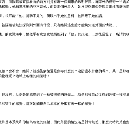
東西，而眼睛最直接看向的前方則是有著一個圓形的透明屏障，屏障外的視野一半處
地移動，她知道移動的並不是她，而是那個外星人，她只能夠想個旁觀者那樣看著面
裡，很可能「他」是聽不見的。所以出乎她的意料，他回應了她的話。
，被隔絕後無法探測到外面有什麼，只有離開逃生艙才能夠知道外面的情況。」
他」的意識海中，她似乎有意無意地捕捉到了「他」的想法……然後震驚了；所謂的
氣候？會不會一離開了就感染病菌還是病毒什麼的？沒防護衣什麼的嗎？」萬一是那
的物種呢？地球上各種的細菌呀！
，但沒有，反倒是她感覺到了一種被掃描的感覺……就是那種自己從裡到外被一種能
己和雙手的感覺，都跟她觸摸自己原本的身軀有著一樣的感覺！
觀和基本系統和你極為相似的軀體，因此外面的情況若是對你無恙，那麼此時約莫也