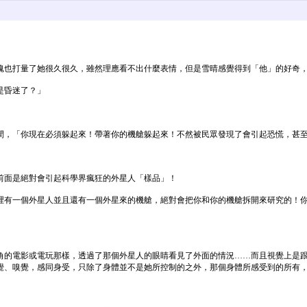
魂也打量了她很久很久，雖然理應看不出什麼表情，但是雪晴感覺得到「他」的好奇
是昏迷了？」
間，「你現在必須躲起來！帶著你的機艙躲起來！不然被民眾發現了會引起恐慌，甚
前面是絕對會引起科學界瘋狂的外星人「樣品」！
裡有一個外星人並且還有一個外星來的機艙，絕對會把你和你的機艙拆開來研究的！
角的電影或電玩那樣，透過了那個外星人的眼睛看見了外面的情況……而且視覺上是
覺、嗅覺，感同身受，只除了身體並不是她所控制的之外，那個身體所感受到的所有