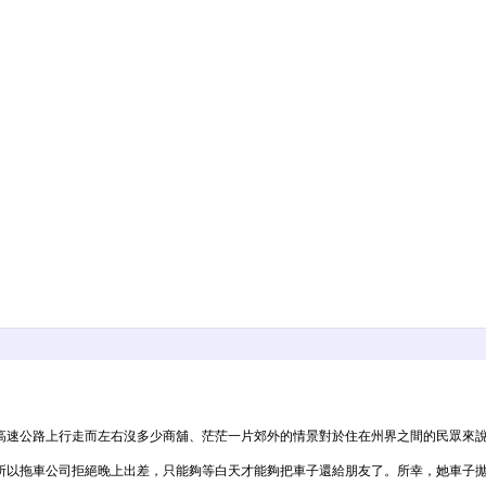
高速公路上行走而左右沒多少商舖、茫茫一片郊外的情景對於住在州界之間的民眾來
所以拖車公司拒絕晚上出差，只能夠等白天才能夠把車子還給朋友了。所幸，她車子