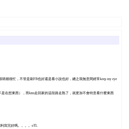
忙，不管是刷FB也好還是看小說也好，總之我無意間經常keep my eye
察，而不是在想東西），而ktm走回家的這段路走熟了，就更加不會特意看什麼東西
寫完好嗎。。。。oTL