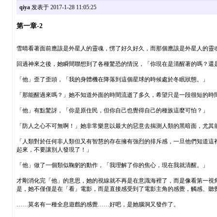
qiya
发表于 2017-1-28 11:05:25
第一章-2
雪晴看著面前應該是外星人的靈魂，愣了好久好久，而那個應該是外星人的靈
回過神來之後，她瞬間聯想到了各種驚恐的情況，「你現在是清醒著的嗎？還
「他」歪了歪頭，「我的身體機在降落到這個星球的時候處於冬眠狀態。」
「那能醒過來嗎？」她不知道外面的時間流逝了多久，希望只是一段很短的時
「他」有點驚訝，「你是原住民，但你自己也覺得自己的種族這麼可怕？」
「防人之心不可無啊！」她非常樂意以最大的惡意去揣測人類的黑暗面，尤其
「人類對於任何非人類但又有智慧的存在擁有強烈的排斥感，一旦他們知道這
起來，不要讓別人發現了！」
「他」做了一個類似鞠躬的動作，「我理解了你的焦心，現在我就清醒。」
才剛消化完「他」的意思，她的視線就不再是在意識海裡了，而是像看第一視
是，她不僅僅是在「看」電影，而是直接感受到了電影主角的感覺，觸感、聽
……莫名有一種全息遊戲的感覺……好吧，是她腦洞又發作了。