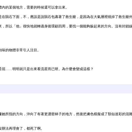
體內的某個地方，需要的時候還可以拿出來。
是在隕石下面，不，應該是說隕石包裹著了救生艙，是因為在大氣層裡燒掉了救生艙
來，所以「他」很快地就轉過身後環顧四周，要找一個能夠躲起來的方向。沒有封鎖
肉味的物體非常引人注目。
委屈……明明就只是出來看流星而已呀。為什麼會變成這樣？
據她所指的方向，沖向了有著更濃密林子的地方，然後把膚色模擬成了類似迷彩的混
沒辦法再理會了，都死了啊。