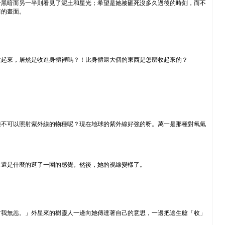
於黑暗而另一半則看見了泥土和星光；希望是她被砸死沒多久過後的時刻，而不
前的畫面。
收起來，居然是收進身體裡嗎？！比身體還大個的東西是怎麼收起來的？
種不可以照射紫外線的物種呢？現在地球的紫外線好強的呀。萬一是那種對氧氣
量還是什麼的逛了一圈的感覺。然後，她的視線變樣了。
對我無恙。」外星來的樹靈人一邊向她傳達著自己的意思，一邊把逃生艙「收」