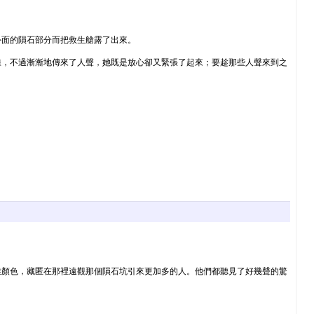
外面的隕石部分而把救生艙露了出來。
線，不過漸漸地傳來了人聲，她既是放心卻又緊張了起來；要趁那些人聲來到之
雜顏色，藏匿在那裡遠觀那個隕石坑引來更加多的人。他們都聽見了好幾聲的驚