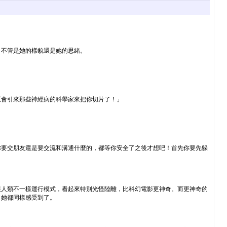
，不管是她的樣貌還是她的思緒。
至會引來那些神經病的科學家來把你切片了！」
你要交朋友還是要交流和溝通什麼的，都等你安全了之後才想吧！首先你要先躲
跟人類不一樣運行模式，看起來特別光怪陸離，比科幻電影更神奇。而更神奇的
，她都同樣感受到了。