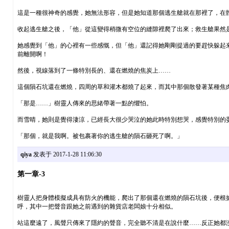
這是一種很神奇的感覺，她無法形容，但是她知道那個逃生艙就在那裡了，在
收起逃生艙之後，「他」從這變得稍微有空位的縫隙裡爬了出來；救生艙果然
她感覺到「他」的心裡有一些感慨，但「他」還記得她剛剛提過的要趕快躲起
前離開啊！
然後，視線落到了一條特別長的、還在燃燒的焦炭上……
這個隕石坑還在燃燒，四周的草和灌木都燒了起來，而其中那個散發著某種焦
「那是……」樹靈人傳來的思緒帶著一點的懼怕。
而雪晴，她則是覺得淒涼，已經長大很少哭泣的她此時特別想哭，感覺特別的
「那個，就是我啊。被包裹著你的逃生艙的隕石砸死了啊。」
qiya
发表于 2017-1-28 11:06:30
第一章-3
樹靈人把身體模擬成具有防火的機能，爬出了那個還在燃燒的隕石坑後，便根
呼，其中一把聲音跟她之前遇到的雜貨店老闆娘十分相似。
站這麼遠了，風聲只傳來了隱約的聲音，完全聽不清是在說什麼……反正她都