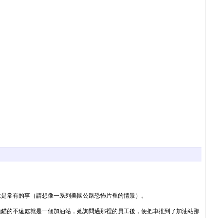
說是常有的事（請想像一系列美國公路恐怖片裡的情景）。
拋錨的不遠處就是一個加油站，她詢問過那裡的員工後，便把車推到了加油站那