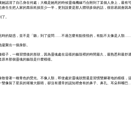
讓她認清了自己身在何處；大概是她死的時候靈魂機緣巧合附到了某個人身上，最有
也會生生把人家的壽辰耗損至少一半，更別說要是那人體弱多病的話，很容易就會因
到了。
此時的疑惑，並不是「聽」到了提問……不過怎麼有點怪怪的，有點不太像是人類…
地凝聚出一個身影。
種樣子，一種習慣後的形狀，因為靈魂處在這樣的軀殼裡的時間最久，最熟悉和最舒
道原本那個靈魂的軀殼是什麼模樣。
身散發著一種青色的熒光。不像人類，即使處於靈魂狀態還是習慣雙腳著地的模樣，
一雙像裝了星辰的璀璨大眼睛，卻沒有通常的認知裡會有的鼻子、鼻孔、耳朵和嘴巴