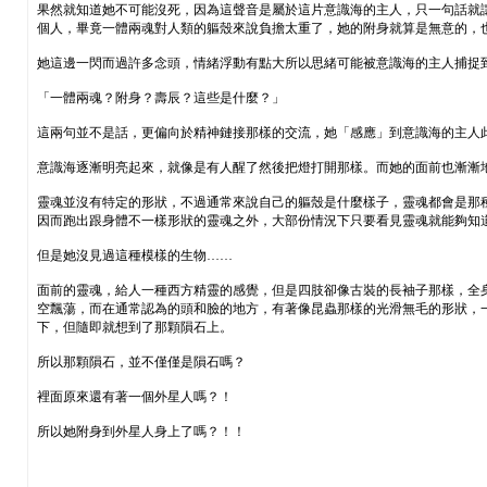
果然就知道她不可能沒死，因為這聲音是屬於這片意識海的主人，只一句話就
個人，畢竟一體兩魂對人類的軀殼來說負擔太重了，她的附身就算是無意的，
她這邊一閃而過許多念頭，情緒浮動有點大所以思緒可能被意識海的主人捕捉
「一體兩魂？附身？壽辰？這些是什麼？」
這兩句並不是話，更偏向於精神鏈接那樣的交流，她「感應」到意識海的主人
意識海逐漸明亮起來，就像是有人醒了然後把燈打開那樣。而她的面前也漸漸
靈魂並沒有特定的形狀，不過通常來說自己的軀殼是什麼樣子，靈魂都會是那
因而跑出跟身體不一樣形狀的靈魂之外，大部份情況下只要看見靈魂就能夠知
但是她沒見過這種模樣的生物……
面前的靈魂，給人一種西方精靈的感覺，但是四肢卻像古裝的長袖子那樣，全
空飄蕩，而在通常認為的頭和臉的地方，有著像昆蟲那樣的光滑無毛的形狀，
下，但隨即就想到了那顆隕石上。
所以那顆隕石，並不僅僅是隕石嗎？
裡面原來還有著一個外星人嗎？！
所以她附身到外星人身上了嗎？！！