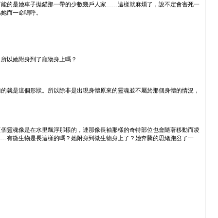
可能的是她車子拋錨那一帶的少數幾戶人家……這樣就麻煩了，說不定會害死一
為她而一命嗚呼。
…所以她附身到了寵物身上嗎？
適的就是這個形狀。所以除非是出現身體原來的靈魂並不屬於那個身體的情況，
這個靈魂像是在水里飄浮那樣的，連那像長袖那樣的奇特部位也會隨著移動而凌
……有微生物是長這樣的嗎？她附身到微生物身上了？她奔騰的思緒跑岔了一