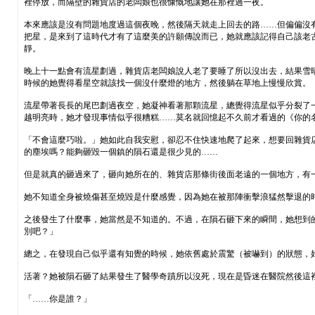
裡停放，而隔壁的雜貨店的老闆娘也很慷慨地讓她在那裡過一夜。
本來應該是沒有問題地度過這個夜晚，然後隔天就走上回去的路……但偏偏沒
把星，是來到了這時代才有了這麼美的許願傳說而已，她就應該記得自己該老
靜。
晚上十一點會有流星劃過，雜貨店老闆娘說人老了要睡了所以沒出去，結果雪
時候的她覺得看星空就該找一個沒什麼燈的地方，然後躺在草地上慢慢欣賞。
流星帶著長長的尾巴劃過夜空，她凝神看著那顆流星，總覺得流星似乎分裂了
越明亮時，她才發現事情似乎很糟糕……莫名就回憶起不久前才看過的《你的
「不會這麼巧啦。」她如此自我安慰，卻忍不住快速地爬了起來，想要回雜貨
的塵埃嗎？能夠砸毀一個鎮的隕石還是很少見的……
但是就真的砸過來了，砸向她所在的、雜貨店那條街後面老遠的一個地方，有
她不知道全身被燒傷甚至燒毀是什麼感覺，因為她在被那陣衝擊浪猛然擊退的
之後發生了什麼事，她當然是不知道的。不過，在隕石砸下來的瞬間，她想到
別吧？」
總之，在發現自己似乎還有知覺的時候，她依舊處於震驚（被嚇到）的狀態，
活著？她被隕石砸了結果發生了醫學奇蹟所以沒死，現在是昏迷在醫院然後這
「……你是誰？」