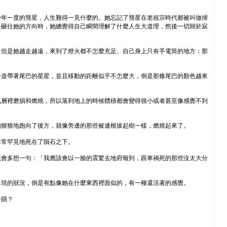
少年一度的彗星，人生難得一見什麼的。她忘記了彗星在老祖宗時代都被叫做掃
是砸往她的方向時，她總覺得自己瞬間理解了什麼人生大道理，然後一切歸於寂
，但是她越走越遠，來到了燈火都不怎麼充足、自己身上只有手電筒的地方；那
一道帶著尾巴的星星，並且移動的距離似乎不怎麼大，倒是那條尾巴的顏色越來
氣層裡磨損和燃燒，所以落到地上的時候體積都會變得很小或者甚至像感覺不到
她狠狠地跑向了後方，就像旁邊的那些被連根拔起樹一樣，燃燒起來了。
非常罕見地死在了隕石之下。
概會多想一句：「我應該會以一臉的震驚去地府報到，跟車禍死的那些沒太大分
出現的狀況，倒是有點像她在什麼東西裡面似的，有一種還活著的感覺。
奇蹟？